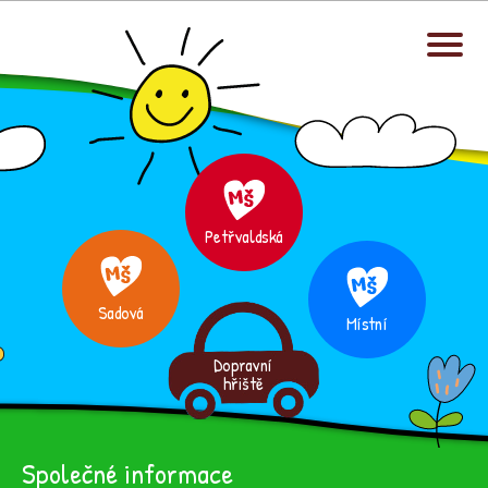
Petřvaldská
Sadová
Místní
Dopravní
hřiště
Společné informace