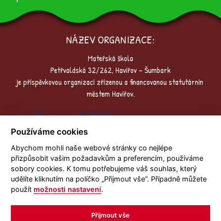
NÁZEV ORGANIZACE:
Mateřská škola
Petřvaldská 32/262, Havířov – Šumbark
je příspěvkovou organizací zřízenou a financovanou statutárním
městem Havířov.
IČO:
619 88 570
Zřizovatel:
Statutární město Havířov
Používáme cookies
E-mail:
reditelka@
mspetrvaldska-havirov.cz
Abychom mohli naše webové stránky co nejlépe
Prohlášení o přístupnosti
přizpůsobit vašim požadavkům a preferencím, používáme
Změna nastavení cookies
sobory cookies. K tomu potřebujeme váš souhlas, který
udělíte kliknutím na políčko „Přijmout vše“. Případně můžete
použít
možnosti nastavení
.
Přijmout vše