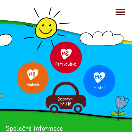
Petřvaldská
Sadová
Místní
Dopravní
hřiště
Společné informace