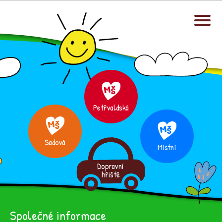
Petřvaldská
Sadová
Místní
Dopravní
hřiště
Společné informace